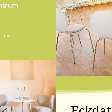
entrum
UFEN
Eckda