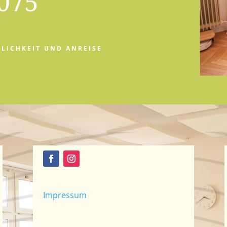
075
LICHKEIT UND ANREISE
Impressum