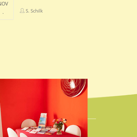
NOV
S. Schilk
.